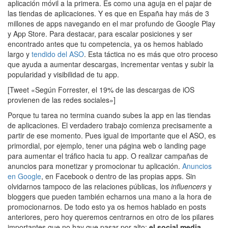
aplicación móvil a la primera. Es como una aguja en el pajar de
las tiendas de aplicaciones. Y es que en España hay más de 3
millones de apps navegando en el mar profundo de Google Play
y App Store. Para destacar, para escalar posiciones y ser
encontrado antes que tu competencia, ya os hemos hablado
largo y
tendido del ASO
. Esta táctica no es más que otro proceso
que ayuda a aumentar descargas, incrementar ventas y subir la
popularidad y visibilidad de tu app.
[Tweet «Según Forrester, el 19% de las descargas de iOS
provienen de las redes sociales»]
Porque tu tarea no termina cuando subes la app en las tiendas
de aplicaciones. El verdadero trabajo comienza precisamente a
partir de ese momento. Pues igual de importante que el ASO, es
primordial, por ejemplo, tener una página web o landing page
para aumentar el tráfico hacia tu app. O realizar campañas de
anuncios para monetizar y promocionar tu aplicación.
Anuncios
en Google
, en Facebook o dentro de las propias apps. Sin
olvidarnos tampoco de las relaciones públicas, los
influencers
y
bloggers que pueden también echarnos una mano a la hora de
promocionarnos. De todo esto ya os hemos hablado en posts
anteriores, pero hoy queremos centrarnos en otro de los pilares
importantes que no hay que pasar por alto:
el social media
.