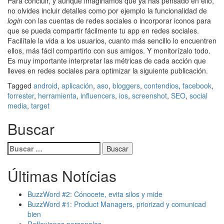
Para concluir, y aunque imaginamos que ya has pensado en ello,
no olvides incluir detalles como por ejemplo la funcionalidad de
login
con las cuentas de redes sociales o incorporar iconos para
que se pueda compartir fácilmente tu app en redes sociales.
Facilítale la vida a los usuarios, cuanto más sencillo lo encuentren
ellos, más fácil compartirlo con sus amigos. Y monitorízalo todo.
Es muy importante interpretar las métricas de cada acción que
lleves en redes sociales para optimizar la siguiente publicación.
Tagged
android
,
aplicación
,
aso
,
bloggers
,
contendios
,
facebook
,
forrester
,
herramienta
,
influencers
,
ios
,
screenshot
,
SEO
,
social
media
,
target
Buscar
Buscar:
Últimas Notícias
BuzzWord #2: Cónocete, evita silos y mide
BuzzWord #1: Product Managers, priorizad y comunicad
bien
Reflexiones personales