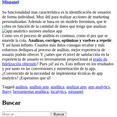
Mixpanel
Su funcionalidad mas característica es la identificación de usuarios
de forma individual. Muy útil para realizar acciones de marketing
personalizadas. Además se basa en un modelo freemium, que te
cobra en función de la cantidad de datos que tenga que analizar.
Como ves el proceso de análisis es continuo, como el pez que se
muerde la cola.
Analizas, corriges, optimizas y vuelves a repetir
.
Y así hasta infinito. Cuantos más datos consigas recabar y más
esfuerzos dediques al proceso de análisis, mejor experiencia de
usuario podrás ofrecer. Y ¿sabes que el nivel de satisfacción en la
experiencia de usuario es inversamente proporcional al
grado de
fidelización obtenido
? Pues ¡sí! así es. Esto influye en los resultados
y por tanto en las conversiones y monetización de tu app.
¿Convencido de la necesidad de implementar técnicas de app
analytics? ¡Esperamos que sí!
Tagged
análisis
,
análisis app
,
analítica
,
analizar app
,
app analytics
,
flurry
,
herramientas analítica
,
localytics
,
mixpanel
Buscar
Buscar: