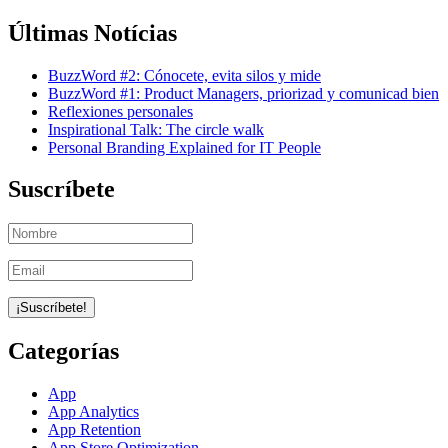
Últimas Notícias
BuzzWord #2: Cónocete, evita silos y mide
BuzzWord #1: Product Managers, priorizad y comunicad bien
Reflexiones personales
Inspirational Talk: The circle walk
Personal Branding Explained for IT People
Suscríbete
Categorías
App
App Analytics
App Retention
App Store Optimization