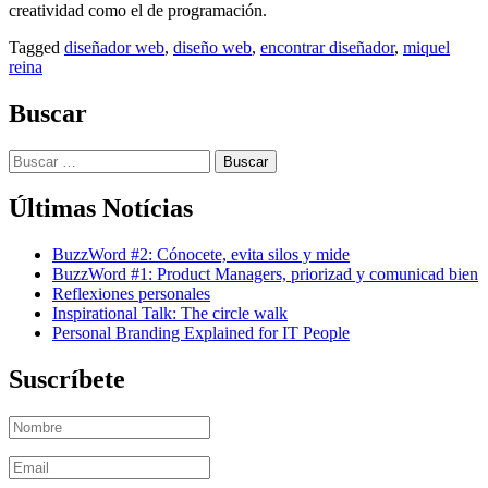
creatividad como el de programación.
Tagged
diseñador web
,
diseño web
,
encontrar diseñador
,
miquel
reina
Buscar
Buscar:
Últimas Notícias
BuzzWord #2: Cónocete, evita silos y mide
BuzzWord #1: Product Managers, priorizad y comunicad bien
Reflexiones personales
Inspirational Talk: The circle walk
Personal Branding Explained for IT People
Suscríbete