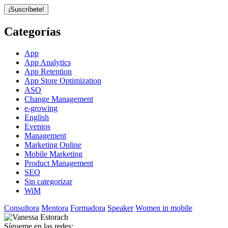
Categorías
App
App Analytics
App Retention
App Store Optimization
ASO
Change Management
e-growing
English
Eventos
Management
Marketing Online
Mobile Marketing
Product Management
SEO
Sin categorizar
WiM
Consultora
Mentora
Formadora
Speaker
Women in mobile
Sígueme en las redes: