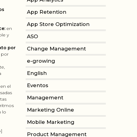
os
App Retention
App Store Optimization
ce:
en
le y
ASO
xto por
Change Management
 por
e-growing
te,
English
a
Eventos
 en el
asadas
Management
ntas
oritmos
Marketing Online
 lo
Mobile Marketing
»]
Product Management