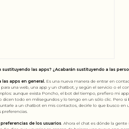
n sustituyendo las apps? ¿Acabarán sustituyendo a las pers
 las apps en general.
Es una nueva manera de entrar en conta
rá para una web, una app y un chatbot, y según el servicio o el c
plos: aunque exista Poncho, el bot del tiempo, prefiero mi app
lo dicen todo en milisegundos y lo tengo en un sólo clic. Pero si
untarle a un chatbot en mis contactos, decirle lo que busco en 
 preferencias.
 preferencias de los usuarios
. Ahora el chat es dónde la gente