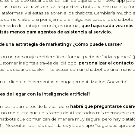
as. Se dice que usuarios se cansan de bajarse una nueva app par
las marcas a través de sus respectivos bots una misma platafo
plataformas, y si éstas se abren a los chabots. Cambiaría mucho s
s comerciales, o si por ejemplo en algunos casos, los chatbots
ercado del trabajo cambia, es normal,
que haya cada vez más
zás menos para agentes de asistencia al servicio.
de una estrategia de marketing? ¿Cómo puede usarse?
con un personaje emblemático, formar parte de “advergames” (
stomer insights a través del diálogo,
personalizar el contacto
ue los usuarios suelen interactuar con un chatbot de una manera 
n el cliente e incrementan el engagement. Marion Goevert.»]
e llegar con la inteligencia artificial?
en muchos ámbitos de la vida, pero
habrá que preguntarse cuán
í no me gusta que un sistema de AI lea todos mis mensajes e em
y chatbots que comunican de manera muy segura, pero hay plata
il. Necesitamos más estándares y labels tipo “seguridad aprobad