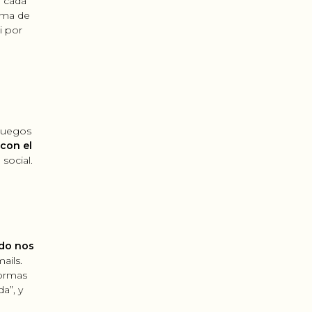
a cada
rma de
i por
juegos
 con el
social.
do nos
ails.
formas
a”, y