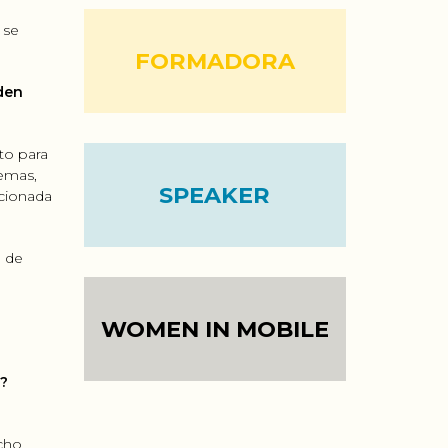
 se
FORMADORA
den
to para
temas,
SPEAKER
ccionada
o de
WOMEN IN MOBILE
a?
cho