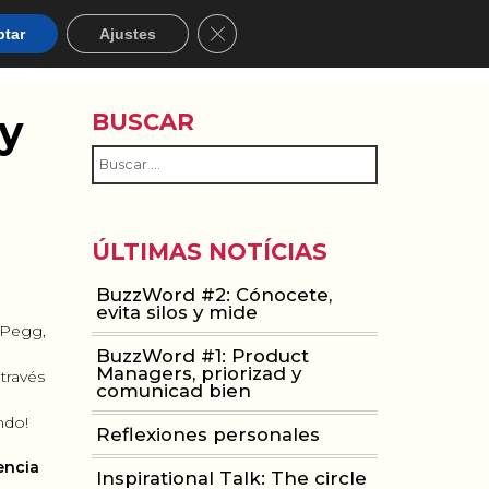
Cerrar el banner de cookies RGPD
ptar
Ajustes
ACIÓN
WOMEN IN MOBILE
ABOUT
BLOG
 y
BUSCAR
ÚLTIMAS NOTÍCIAS
BuzzWord #2: Cónocete,
evita silos y mide
 Pegg,
BuzzWord #1: Product
Managers, priorizad y
 través
comunicad bien
ndo!
Reflexiones personales
encia
Inspirational Talk: The circle