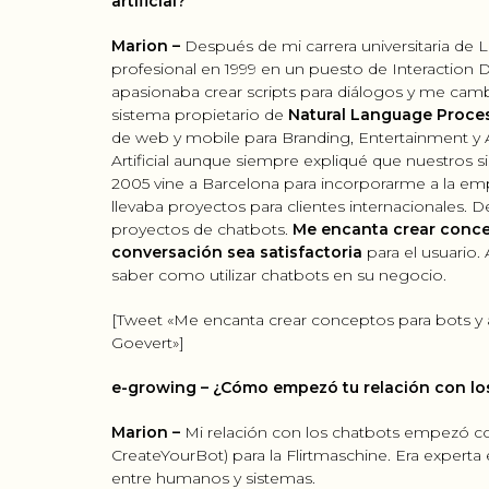
artificial?
Marion –
Después de mi carrera universitaria de
profesional en 1999 en un puesto de Interaction 
apasionaba crear scripts para diálogos y me ca
sistema propietario de
Natural Language Proce
de web y mobile para Branding, Entertainment y A
Artificial aunque siempre expliqué que nuestros s
2005 vine a Barcelona para incorporarme a la emp
llevaba proyectos para clientes internacionales.
proyectos de chatbots.
Me encanta crear concep
conversación sea satisfactoria
para el usuario
saber como utilizar chatbots en su negocio.
[Tweet «Me encanta crear conceptos para bots y as
Goevert»]
e-growing – ¿Cómo empezó tu relación con lo
Marion –
Mi relación con los chatbots empezó con
CreateYourBot) para la Flirtmaschine. Era expert
entre humanos y sistemas.