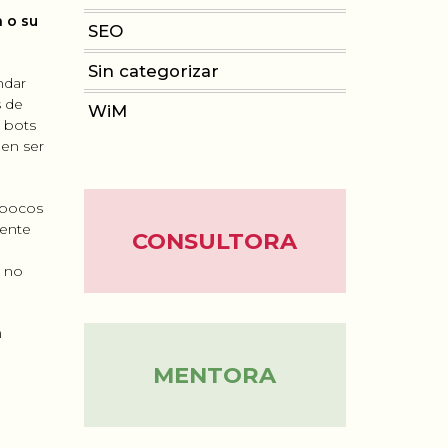
 o su
SEO
Sin categorizar
ndar
s de
WiM
e bots
len ser
 pocos
iente
CONSULTORA
o no
n
MENTORA