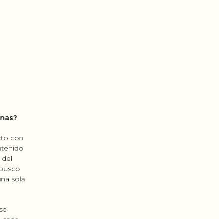
onas?
cto con
ontenido
 del
 busco
una sola
 se