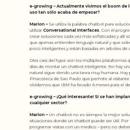
e-growing – Actualmente vivimos el boom de l
uso tan sólo acaba de empezar?
Marion –
Se utiliza la palabra chatbot para soluc
utilizar
Conversational Interfaces
. Con el progre
crear soluciones cada vez más sofisticadas y allí 
que apenas entienden lenguaje natural y que sob
poco inteligentes y están basadas en arboles de 
Otra cara del hype son los múltiples plataforma
días de montar un chatbot inteligente. No hay una
natural sigue siendo una tarea muy humana. Hay p
Pinacoteca de Sao Paulo que permite al visitant
olvidemos que IBM ha llevado 6 meses para el des
e-growing – ¡Qué interesante! Si se han implan
cualquier sector?
Marion –
Un chatbot no es siempre la mejor solu
situaciones donde un chatbot puede ser útil. Por 
programar visitas con un medico – pero no debería