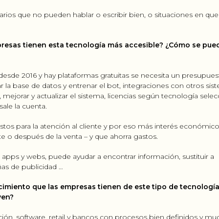
arios que no pueden hablar o escribir bien, o situaciones en que
presas tienen esta tecnología más accesible? ¿Cómo se pue
esde 2016 y hay plataformas gratuitas se necesita un presupues
la base de datos y entrenar el bot, integraciones con otros sis
g, mejorar y actualizar el sistema, licencias según tecnología sele
sale la cuenta.
os para la atención al cliente y por eso más interés económic
e o después de la venta – y que ahorra gastos.
pps y webs, puede ayudar a encontrar información, sustituir a
ñas de publicidad …
ocimiento que las empresas tienen de este tipo de tecnologí
ven?
n, software, retail y bancos con procesos bien definidos y mu