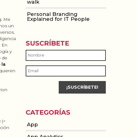
walk
Personal Branding
Explained for IT People
g. Me
amos un
versos,
ligencia
SUSCRÍBETE
. En
ogía y
o de
 la
quieren
rion
CATEGORÍAS
 (=
App
ación
App Analytics