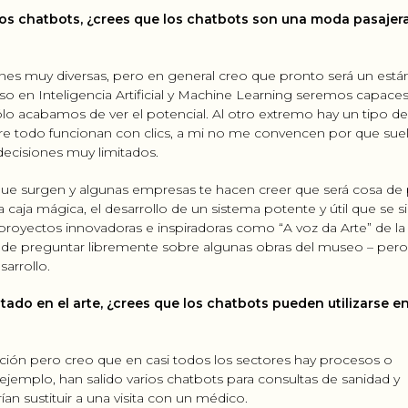
os chatbots, ¿crees que los chatbots son una moda pasajera
iones muy diversas, pero en general creo que pronto será un está
so en Inteligencia Artificial y Machine Learning seremos capace
sólo acabamos de ver el potencial. Al otro extremo hay un tipo d
re todo funcionan con clics, a mi no me convencen por que sue
decisiones muy limitados.
s que surgen y algunas empresas te hacen creer que será cosa de
 caja mágica, el desarrollo de un sistema potente y útil que se s
royectos innovadoras e inspiradoras como “A voz da Arte” de la
e de preguntar libremente sobre algunas obras del museo – per
arrollo.
tado en el arte, ¿crees que los chatbots pueden utilizarse e
ción pero creo que en casi todos los sectores hay procesos o
ejemplo, han salido varios chatbots para consultas de sanidad y
n sustituir a una visita con un médico.