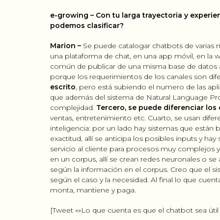
e-growing – Con tu larga trayectoria y experie
podemos clasificar?
Marion –
Se puede catalogar chatbots de varias
una plataforma de chat, en una app móvil, en la
común de publicar de una misma base de datos a 
porque los requerimientos de los canales son dif
escrito
, pero está subiendo el numero de las apl
que además del sistema de Natural Language Proc
complejidad.
Tercero, se puede diferenciar los
ventas, entretenimiento etc. Cuarto, se usan difer
inteligencia: por un lado hay sistemas que están b
exactitud, allí se anticipa los posibles inputs y ha
servicio al cliente para procesos muy complejos y 
en un corpus, allí se crean redes neuronales o se
según la información en el corpus. Creo que el si
según el caso y la necesidad. Al final lo que cuent
monta, mantiene y paga.
[Tweet «»Lo que cuenta es que el chatbot sea útil 