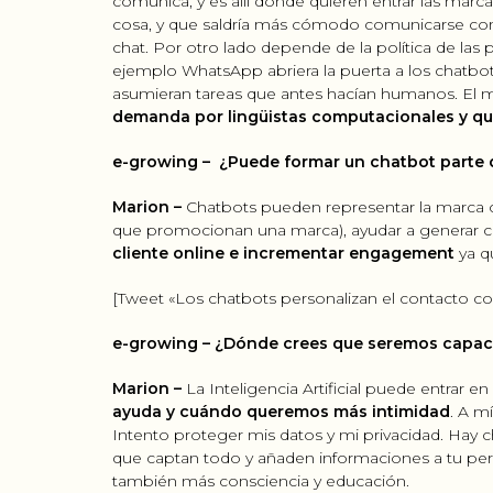
comunica, y es allí donde quieren entrar las marc
cosa, y que saldría más cómodo comunicarse con 
chat. Por otro lado depende de la política de las 
ejemplo WhatsApp abriera la puerta a los chatbot
asumieran tareas que antes hacían humanos. El m
demanda por lingüistas computacionales y qui
e-growing –
¿Puede formar un chatbot parte 
Marion –
Chatbots pueden representar la marca 
que promocionan una marca), ayudar a generar cu
cliente online e incrementar engagement
ya q
[Tweet «Los chatbots personalizan el contacto co
e-growing – ¿Dónde crees que seremos capaces d
Marion –
La Inteligencia Artificial puede entrar 
ayuda y cuándo queremos más intimidad
. A m
Intento proteger mis datos y mi privacidad. Ha
que captan todo y añaden informaciones a tu perf
también más consciencia y educación.