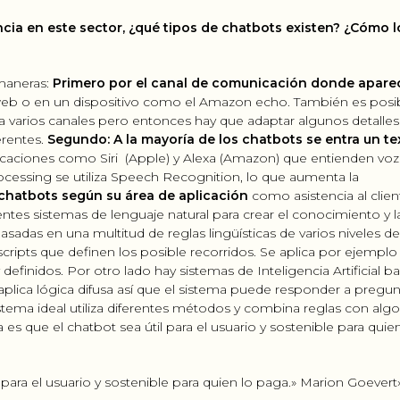
ncia en este sector, ¿qué tipos de chatbots existen? ¿Cómo l
 maneras:
Primero por el canal de comunicación donde apare
 web o en un dispositivo como el Amazon echo. También es posib
varios canales pero entonces hay que adaptar algunos detalles
erentes.
Segundo: A la mayoría de los chatbots se entra un te
icaciones como Siri
(Apple) y Alexa (Amazon) que entienden voz
essing se utiliza Speech Recognition, lo que aumenta la
 chatbots según su área de aplicación
como asistencia al clien
entes sistemas de lenguaje natural para crear el conocimiento y l
asadas en una multitud de reglas lingüísticas de varios niveles de
y scripts que definen los posible recorridos. Se aplica por ejemplo
definidos. Por otro lado hay sistemas de Inteligencia Artificial b
 aplica lógica difusa así que el sistema puede responder a pregu
stema ideal utiliza diferentes métodos y combina reglas con alg
a es que el chatbot sea útil para el usuario y sostenible para quien
para el usuario y sostenible para quien lo paga.» Marion Goevert