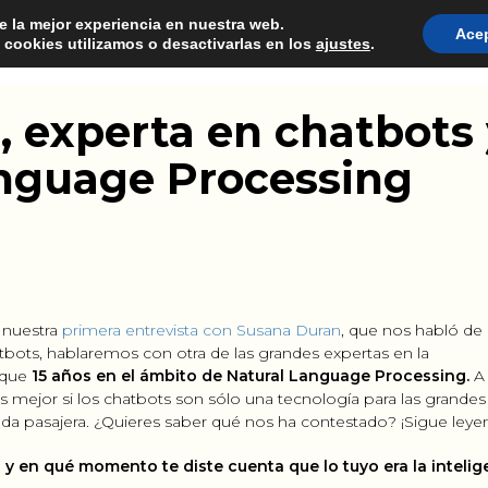
e la mejor experiencia en nuestra web.
Ace
cookies utilizamos o desactivarlas en los
ajustes
.
CONSULTORIA
PRODUCT MANAGEMENT
FORM
, experta en chatbots
nguage Processing
 nuestra
primera entrevista con Susana Duran
, que nos habló de
bots, hablaremos con otra de las grandes expertas en la
 que
15 años en el ámbito de Natural Language Processing.
A
s mejor si los chatbots son sólo una tecnología para las grandes
da pasajera. ¿Quieres saber qué nos ha contestado? ¡Sigue leye
l y en qué momento te diste cuenta que lo tuyo era la intelig