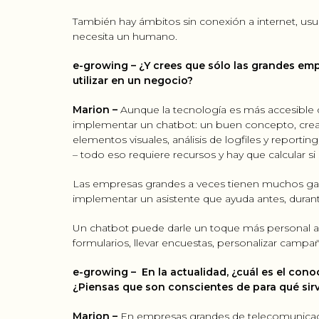
También hay ámbitos sin conexión a internet, usu
necesita un humano.
e-growing – ¿Y crees que sólo las grandes em
utilizar en un negocio?
Marion –
Aunque la tecnología es más accesible d
implementar un chatbot: un buen concepto, crear 
elementos visuales, análisis de logfiles y reportin
– todo eso requiere recursos y hay que calcular si 
Las empresas grandes a veces tienen muchos gast
implementar un asistente que ayuda antes, durant
Un chatbot puede darle un toque más personal a a
formularios, llevar encuestas, personalizar campa
e-growing –
En la actualidad, ¿cuál es el con
¿Piensas que son conscientes de para qué sir
Marion –
En empresas grandes de telecomunicació