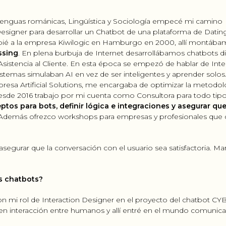
 Lenguas románicas, Lingüística y Sociología empecé mi camino
Designer para desarrollar un Chatbot de una plataforma de Datin
mbié a la empresa Kiwilogic en Hamburgo en 2000, allí montáb
ssing
. En plena burbuja de Internet desarrollábamos chatbots di
sistencia al Cliente. En esta época se empezó de hablar de Inte
istemas simulaban AI en vez de ser inteligentes y aprender solos
resa Artificial Solutions, me encargaba de optimizar la metodol
 Desde 2016 trabajo por mi cuenta como Consultora para todo tip
tos para bots, definir lógica e integraciones y asegurar que
. Además ofrezco workshops para empresas y profesionales que 
egurar que la conversación con el usuario sea satisfactoria. Ma
s chatbots?
 mi rol de Interaction Designer en el proyecto del chatbot CYB
a en interacción entre humanos y allí entré en el mundo comunic