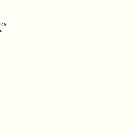
oca
rar