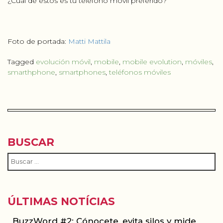
¿Cuál de estos es tu teléfono móvil preferido?
Foto de portada:
Matti Mattila
Tagged
evolución móvil
,
mobile
,
mobile evolution
,
móviles
,
smarthphone
,
smartphones
,
teléfonos móviles
BUSCAR
ÚLTIMAS NOTÍCIAS
BuzzWord #2: Cónocete, evita silos y mide