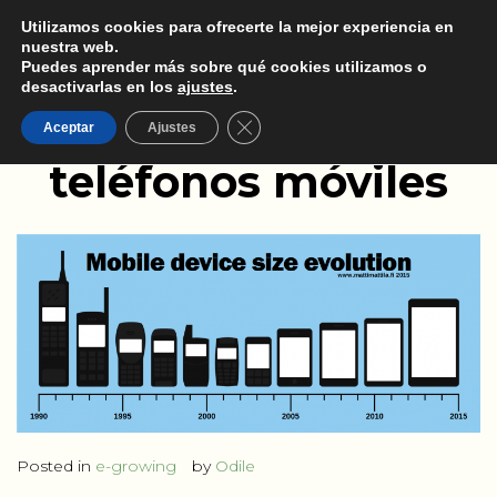
Utilizamos cookies para ofrecerte la mejor experiencia en
nuestra web.
Puedes aprender más sobre qué cookies utilizamos o
desactivarlas en los
ajustes
.
La evolución de los
Cerrar el banner de cookies RGPD
Aceptar
Ajustes
teléfonos móviles
Posted in
e-growing
by
Odile