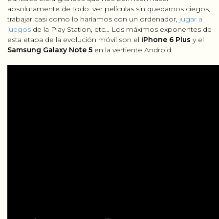
absolutamente de todo: ver películas sin quedarnos ciegos,
trabajar casi como lo haríamos con un ordenador,
jugar a
juegos
de la Play Station, etc… Los máximos exponentes de
esta etapa de la evolución móvil son el
iPhone 6 Plus
y el
Samsung Galaxy Note 5
en la vertiente Android.