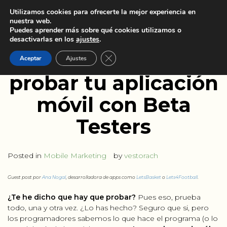
Utilizamos cookies para ofrecerte la mejor experiencia en
nuestra web.
Puedes aprender más sobre qué cookies utilizamos o
desactivarlas en los
ajustes
.
La importancia de
Cerrar el banner de cookies RGPD
Aceptar
Ajustes
probar tu aplicación
móvil con Beta
Testers
Posted in
Mobile Marketing
by
vestorach
Guest post por
Ana Nogal
, desarrolladora de apps como
LetsBasket
o
Lets4Football
.
¿Te he dicho que hay que probar?
Pues eso, prueba
todo, una y otra vez. ¿Lo has hecho? Seguro que si, pero
los programadores sabemos lo que hace el programa (o lo