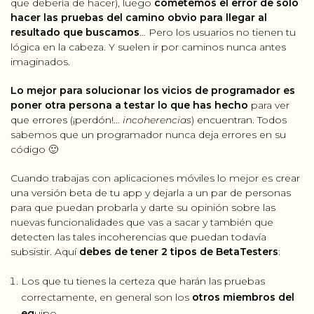
que debería de hacer), luego
cometemos el error de sólo
hacer las pruebas del camino obvio para llegar al
resultado que buscamos
… Pero los usuarios no tienen tu
lógica en la cabeza. Y suelen ir por caminos nunca antes
imaginados.
Lo mejor para solucionar los vicios de programador es
poner otra persona a testar lo que has hecho
para ver
que errores (¡perdón!…
incoherencias
) encuentran. Todos
sabemos que un programador nunca deja errores en su
código 🙂
Cuando trabajas con aplicaciones móviles lo mejor es crear
una versión beta de tu app y dejarla a un par de personas
para que puedan probarla y darte su opinión sobre las
nuevas funcionalidades que vas a sacar y también que
detecten las tales incoherencias que puedan todavía
subsistir. Aquí
debes de tener 2 tipos de BetaTesters
:
Los que tu tienes la certeza que harán las pruebas
correctamente, en general son los
otros miembros del
eq
uipo.