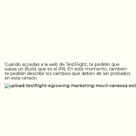
CONSULTORIA
PRODUCT MANAGEMENT
FORMACIÓN
Cuando accedas a la web de TestFlight, te pedirán que
WOMEN IN MOBILE
subas un
Build
, que es el
IPA.
En este momento, también
te pedirán describir los cambios que deben de ser probados
en esta versión.
ABOUT
BLOG