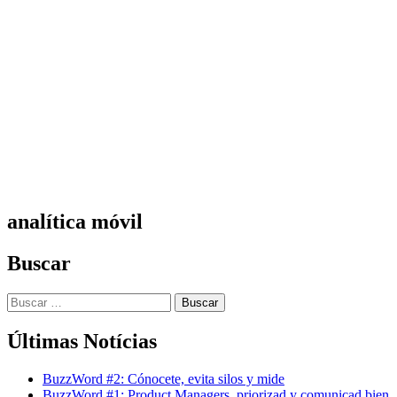
Español
Vanessa Estorach
Consultoria
Product Management
Formación
Women in Mobile
About
Blog
analítica móvil
Buscar
Buscar:
Últimas Notícias
BuzzWord #2: Cónocete, evita silos y mide
BuzzWord #1: Product Managers, priorizad y comunicad bien