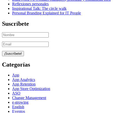
Reflexiones personales
Inspirational Talk: The circle walk
Personal Branding Explained for IT People
Suscríbete
Categorías
App
App Analytics
App Retention
App Store Optimization
ASO
Change Management
e-growing
English
Eventos