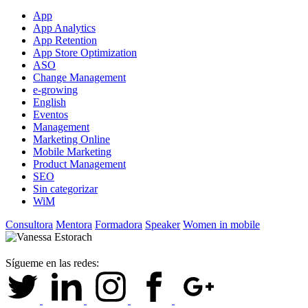
App
App Analytics
App Retention
App Store Optimization
ASO
Change Management
e-growing
English
Eventos
Management
Marketing Online
Mobile Marketing
Product Management
SEO
Sin categorizar
WiM
Consultora
Mentora
Formadora
Speaker
Women in mobile
Sígueme en las redes: