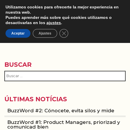
Utilizamos cookies para ofrecerte la mejor experiencia en
nuestra web.
Puedes aprender más sobre qué cookies utilizamos o
desactivarlas en los
ajustes
.
Cerrar el banner de cookies RGPD
B2B
Aceptar
Ajustes
BUSCAR
ÚLTIMAS NOTÍCIAS
BuzzWord #2: Cónocete, evita silos y mide
BuzzWord #1: Product Managers, priorizad y
comunicad bien