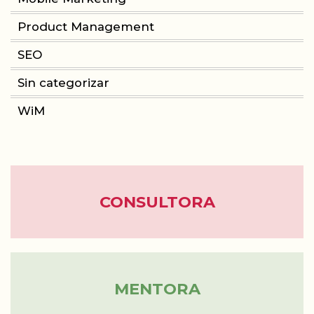
Product Management
CONSULTORIA
SEO
PRODUCT MANAGEMENT
Sin categorizar
WiM
FORMACIÓN
WOMEN IN MOBILE
ABOUT
CONSULTORA
BLOG
MENTORA