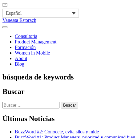
Español
Vanessa Estorach
Consultoria
Product Management
Formación
Women in Mobile
About
Blog
búsqueda de keywords
Buscar
Buscar:
Últimas Notícias
BuzzWord #2: Cónocete, evita silos y mide
BuzzWord #1: Product Managers, priorizad y comunicad bien