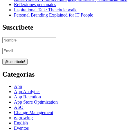
Reflexiones personales
Inspirational Talk: The circle walk
Personal Branding Explained for IT People
Suscríbete
Categorías
App
App Analytics
App Retention
App Store Optimization
ASO
Change Management
e-growing
English
Eventos