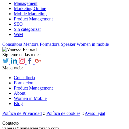
Management
Marketing Online
Mobile Marketing
Product Management
SEO
Sin categorizar
WiM
Consultora
Mentora
Formadora
Speaker
Women in mobile
Sígueme en las redes:
Mapa web:
Consultoria
Formación
Product Management
About
Women in Mobile
Blog
Política de Privacidad
::
Política de cookies
::
Aviso legal
Contacto
vanessa@vanessaestorach.com