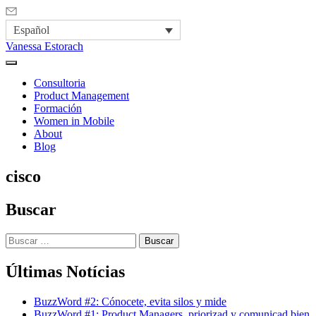
Español
Vanessa Estorach
Consultoria
Product Management
Formación
Women in Mobile
About
Blog
cisco
Buscar
Buscar:
Últimas Notícias
BuzzWord #2: Cónocete, evita silos y mide
BuzzWord #1: Product Managers, priorizad y comunicad bien