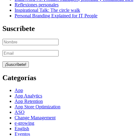
Reflexiones personales
Inspirational Talk: The circle walk
Personal Branding Explained for IT People
Suscríbete
Categorías
App
App Analytics
App Retention
App Store Optimization
ASO
Change Management
e-growing
English
Eventos