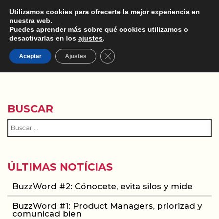
Utilizamos cookies para ofrecerte la mejor experiencia en
nuestra web.
Puedes aprender más sobre qué cookies utilizamos o
desactivarlas en los
ajustes
.
Cerrar el banner de cookies RGPD
COMENTARIOS
Aceptar
Ajustes
BUSCAR
ÚLTIMAS NOTÍCIAS
BuzzWord #2: Cónocete, evita silos y mide
BuzzWord #1: Product Managers, priorizad y
comunicad bien