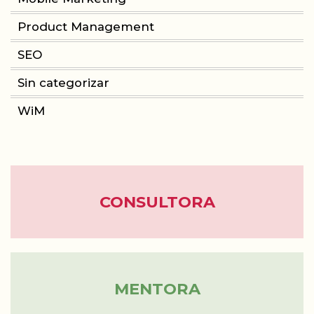
Product Management
CONSULTORIA
SEO
PRODUCT MANAGEMENT
Sin categorizar
WiM
FORMACIÓN
WOMEN IN MOBILE
ABOUT
CONSULTORA
BLOG
MENTORA