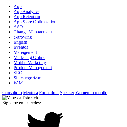
App
App Analytics
App Retention
App Store Optimization
ASO
Change Management
e-growing
English
Eventos
Management
Marketing Online
Mobile Marketing
Product Management
SEO
Sin categorizar
WiM
Consultora
Mentora
Formadora
Speaker
Women in mobile
Sígueme en las redes: