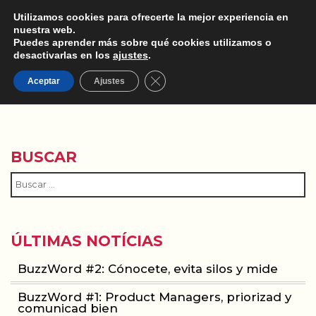
Utilizamos cookies para ofrecerte la mejor experiencia en
nuestra web.
Puedes aprender más sobre qué cookies utilizamos o
desactivarlas en los
ajustes
.
Cerrar el banner de cookies RGPD
DESCARGADA
Aceptar
Ajustes
BUSCAR
ÚLTIMAS NOTÍCIAS
BuzzWord #2: Cónocete, evita silos y mide
BuzzWord #1: Product Managers, priorizad y
comunicad bien