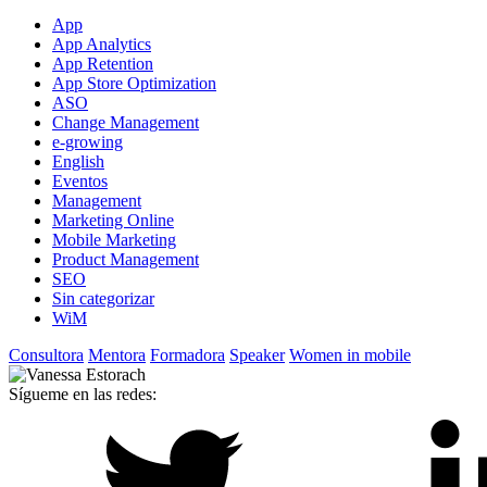
App
App Analytics
App Retention
App Store Optimization
ASO
Change Management
e-growing
English
Eventos
Management
Marketing Online
Mobile Marketing
Product Management
SEO
Sin categorizar
WiM
Consultora
Mentora
Formadora
Speaker
Women in mobile
Sígueme en las redes: