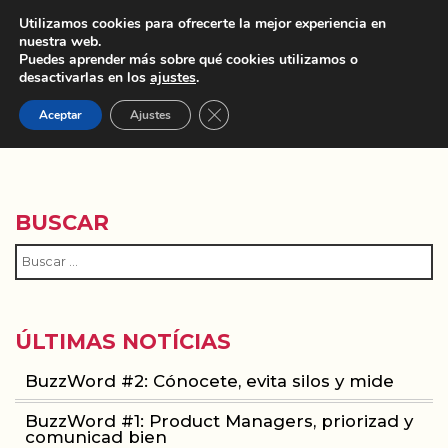
Utilizamos cookies para ofrecerte la mejor experiencia en
nuestra web.
Puedes aprender más sobre qué cookies utilizamos o
desactivarlas en los
ajustes
.
Cerrar el banner de cookies RGPD
Aceptar
Ajustes
DONA TIC
BUSCAR
ÚLTIMAS NOTÍCIAS
BuzzWord #2: Cónocete, evita silos y mide
BuzzWord #1: Product Managers, priorizad y
comunicad bien