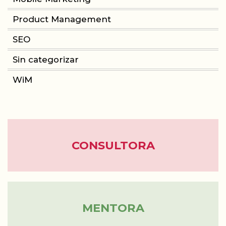
Product Management
CONSULTORIA
SEO
PRODUCT MANAGEMENT
Sin categorizar
WiM
FORMACIÓN
WOMEN IN MOBILE
ABOUT
CONSULTORA
BLOG
MENTORA