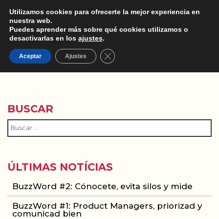
Utilizamos cookies para ofrecerte la mejor experiencia en
nuestra web.
Puedes aprender más sobre qué cookies utilizamos o
desactivarlas en los
ajustes
.
Cerrar el banner de cookies RGPD
DRIVY
Aceptar
Ajustes
BUSCAR
ÚLTIMAS NOTÍCIAS
BuzzWord #2: Cónocete, evita silos y mide
BuzzWord #1: Product Managers, priorizad y
comunicad bien