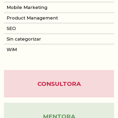
Mobile Marketing
Product Management
CONSULTORIA
SEO
PRODUCT MANAGEMENT
Sin categorizar
FORMACIÓN
WiM
WOMEN IN MOBILE
ABOUT
CONSULTORA
BLOG
MENTORA