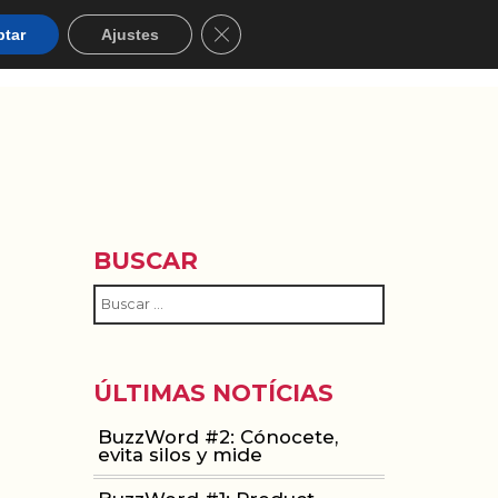
Cerrar el banner de cookies RGPD
ptar
Ajustes
ACIÓN
WOMEN IN MOBILE
ABOUT
BLOG
BUSCAR
ÚLTIMAS NOTÍCIAS
BuzzWord #2: Cónocete,
evita silos y mide