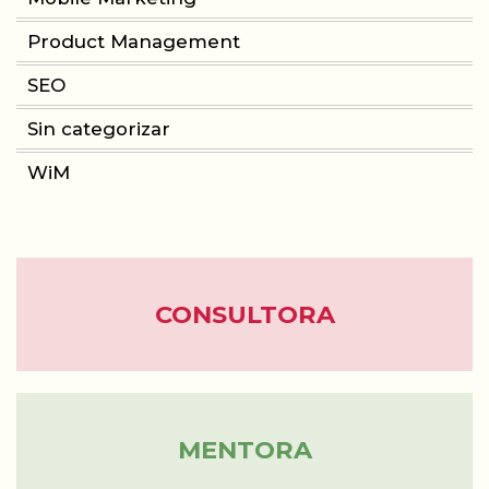
Product Management
CONSULTORIA
SEO
PRODUCT MANAGEMENT
Sin categorizar
WiM
FORMACIÓN
WOMEN IN MOBILE
ABOUT
CONSULTORA
BLOG
MENTORA