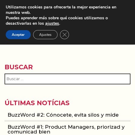
Utilizamos cookies para ofrecerte la mejor experiencia en
nuestra web.
Puedes aprender más sobre qué cookies utilizamos o
desactivarlas en los
ajustes
.
Cerrar el banner de cookies RGPD
Aceptar
Ajustes
IAB SPAIN
BUSCAR
ÚLTIMAS NOTÍCIAS
BuzzWord #2: Cónocete, evita silos y mide
BuzzWord #1: Product Managers, priorizad y
comunicad bien