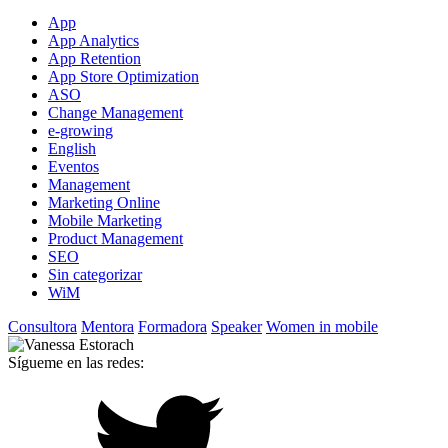
App
App Analytics
App Retention
App Store Optimization
ASO
Change Management
e-growing
English
Eventos
Management
Marketing Online
Mobile Marketing
Product Management
SEO
Sin categorizar
WiM
Consultora
Mentora
Formadora
Speaker
Women in mobile
Sígueme en las redes: