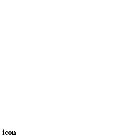
Español
Inglés
Vanessa Estorach
Consultoria
Product Management
Formación
Women in Mobile
About
Blog
icon