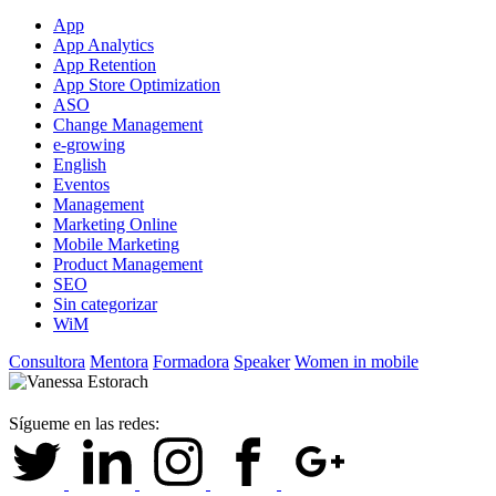
App
App Analytics
App Retention
App Store Optimization
ASO
Change Management
e-growing
English
Eventos
Management
Marketing Online
Mobile Marketing
Product Management
SEO
Sin categorizar
WiM
Consultora
Mentora
Formadora
Speaker
Women in mobile
Sígueme en las redes: