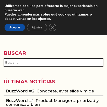
Utilizamos cookies para ofrecerte la mejor experiencia en
nuestra web.
Puedes aprender más sobre qué cookies utilizamos o
desactivarlas en los
ajustes
.
Cerrar el banner de cookies RGPD
MERKETER
Aceptar
Ajustes
BUSCAR
ÚLTIMAS NOTÍCIAS
BuzzWord #2: Cónocete, evita silos y mide
BuzzWord #1: Product Managers, priorizad y
comunicad bien