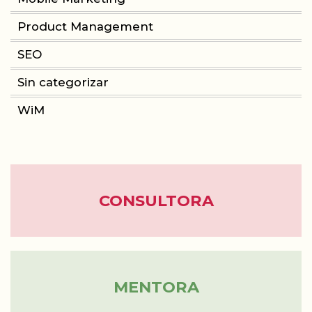
Product Management
CONSULTORIA
SEO
PRODUCT MANAGEMENT
Sin categorizar
WiM
FORMACIÓN
WOMEN IN MOBILE
ABOUT
CONSULTORA
BLOG
MENTORA