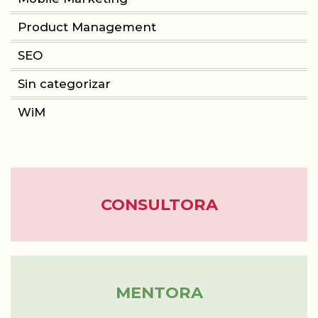
Product Management
CONSULTORIA
SEO
PRODUCT MANAGEMENT
Sin categorizar
WiM
FORMACIÓN
WOMEN IN MOBILE
ABOUT
CONSULTORA
BLOG
MENTORA