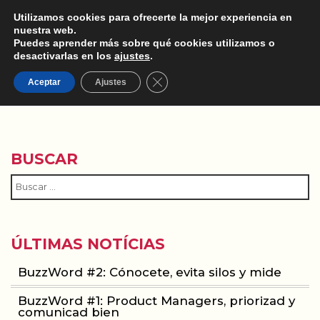
Utilizamos cookies para ofrecerte la mejor experiencia en
nuestra web.
Puedes aprender más sobre qué cookies utilizamos o
desactivarlas en los
ajustes
.
Cerrar el banner de cookies RGPD
MOBILE ENGAGEMENT
Aceptar
Ajustes
BUSCAR
ÚLTIMAS NOTÍCIAS
BuzzWord #2: Cónocete, evita silos y mide
BuzzWord #1: Product Managers, priorizad y
comunicad bien