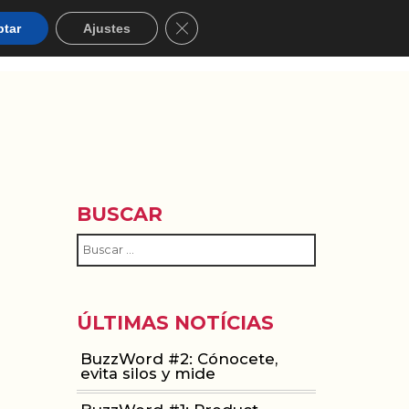
Cerrar el banner de cookies RGPD
ptar
Ajustes
ACIÓN
WOMEN IN MOBILE
ABOUT
BLOG
BUSCAR
ÚLTIMAS NOTÍCIAS
BuzzWord #2: Cónocete,
evita silos y mide