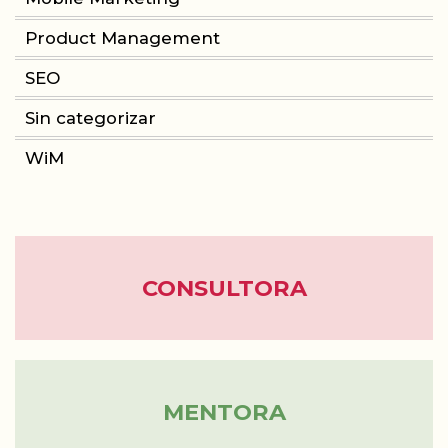
Product Management
CONSULTORIA
SEO
PRODUCT MANAGEMENT
Sin categorizar
WiM
FORMACIÓN
WOMEN IN MOBILE
ABOUT
CONSULTORA
BLOG
MENTORA