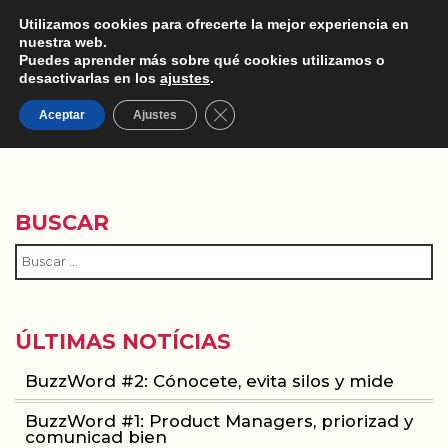
Utilizamos cookies para ofrecerte la mejor experiencia en
nuestra web.
Puedes aprender más sobre qué cookies utilizamos o
desactivarlas en los
ajustes
.
Cerrar el banner de cookies RGPD
ONBOARDING EXPERIENCE
Aceptar
Ajustes
BUSCAR
ÚLTIMAS NOTÍCIAS
BuzzWord #2: Cónocete, evita silos y mide
BuzzWord #1: Product Managers, priorizad y
comunicad bien