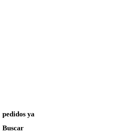
Español
Vanessa Estorach
Consultoria
Product Management
Formación
Women in Mobile
About
Blog
pedidos ya
Buscar