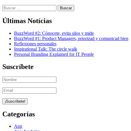
Buscar:
Últimas Notícias
BuzzWord #2: Cónocete, evita silos y mide
BuzzWord #1: Product Managers, priorizad y comunicad bien
Reflexiones personales
Inspirational Talk: The circle walk
Personal Branding Explained for IT People
Suscríbete
Categorías
App