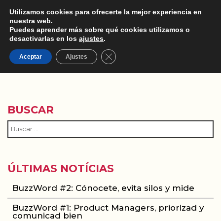
Utilizamos cookies para ofrecerte la mejor experiencia en
nuestra web.
Puedes aprender más sobre qué cookies utilizamos o
desactivarlas en los
ajustes
.
Cerrar el banner de cookies RGPD
PUBLICITARIA
Aceptar
Ajustes
BUSCAR
ÚLTIMAS NOTÍCIAS
BuzzWord #2: Cónocete, evita silos y mide
BuzzWord #1: Product Managers, priorizad y
comunicad bien