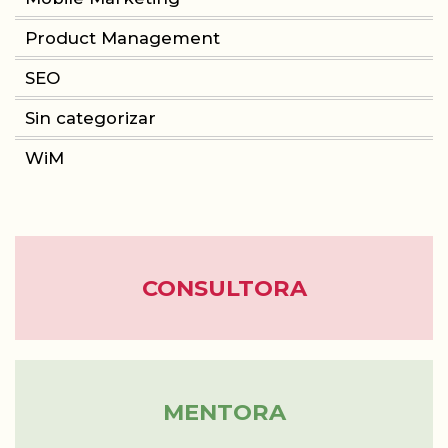
Product Management
CONSULTORIA
SEO
PRODUCT MANAGEMENT
Sin categorizar
WiM
FORMACIÓN
WOMEN IN MOBILE
ABOUT
CONSULTORA
BLOG
MENTORA