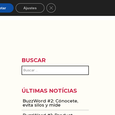
Cerrar el banner de cookies RGPD
ptar
Ajustes
ACIÓN
WOMEN IN MOBILE
ABOUT
BLOG
BUSCAR
ÚLTIMAS NOTÍCIAS
BuzzWord #2: Cónocete,
evita silos y mide