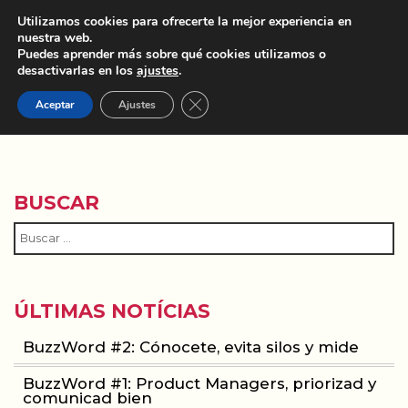
Utilizamos cookies para ofrecerte la mejor experiencia en
nuestra web.
Puedes aprender más sobre qué cookies utilizamos o
desactivarlas en los
ajustes
.
Cerrar el banner de cookies RGPD
Aceptar
Ajustes
SPIN-OFF
BUSCAR
ÚLTIMAS NOTÍCIAS
BuzzWord #2: Cónocete, evita silos y mide
BuzzWord #1: Product Managers, priorizad y
comunicad bien