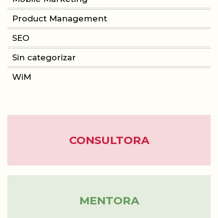
Product Management
CONSULTORIA
SEO
PRODUCT MANAGEMENT
Sin categorizar
WiM
FORMACIÓN
WOMEN IN MOBILE
ABOUT
CONSULTORA
BLOG
MENTORA