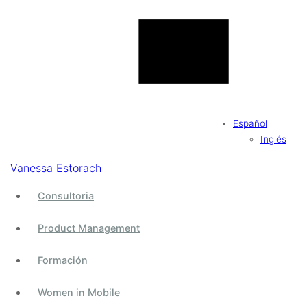
tinder
Buscar
Buscar:
Últimas Notícias
Español
Inglés
BuzzWord #2: Cónocete, evita silos y mide
BuzzWord #1: Product Managers, priorizad y
Vanessa Estorach
comunicad bien
Consultoria
Reflexiones personales
Inspirational Talk: The circle walk
Product Management
Personal Branding Explained for IT People
Formación
Suscríbete
Women in Mobile