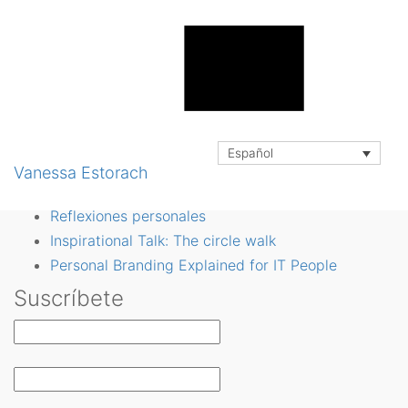
vysion
Buscar
Buscar:
Últimas Notícias
BuzzWord #2: Cónocete, evita silos y mide
Español
BuzzWord #1: Product Managers, priorizad y
Vanessa Estorach
comunicad bien
Reflexiones personales
Inspirational Talk: The circle walk
Personal Branding Explained for IT People
Suscríbete