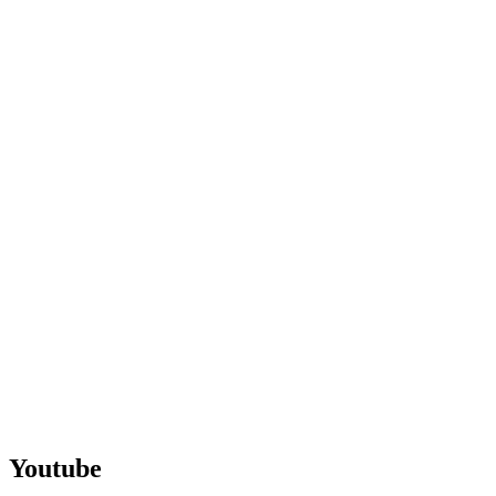
Español
Inglés
Vanessa Estorach
Consultoria
Product Management
Formación
Women in Mobile
About
Blog
Youtube