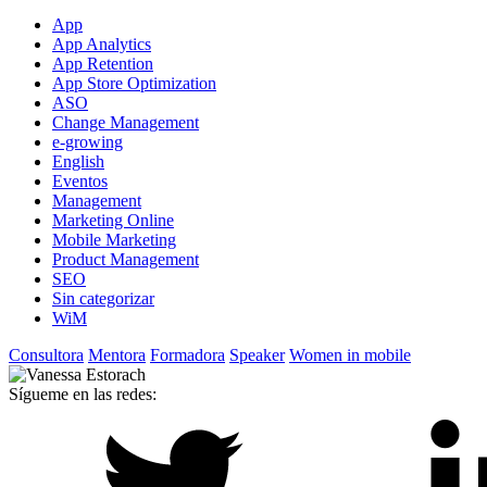
App
App Analytics
App Retention
App Store Optimization
ASO
Change Management
e-growing
English
Eventos
Management
Marketing Online
Mobile Marketing
Product Management
SEO
Sin categorizar
WiM
Consultora
Mentora
Formadora
Speaker
Women in mobile
Sígueme en las redes: