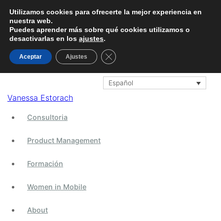
Zalando app
Utilizamos cookies para ofrecerte la mejor experiencia en
nuestra web.
Puedes aprender más sobre qué cookies utilizamos o
Buscar
desactivarlas en los
ajustes
.
Cerrar el banner de cookies RGPD
Aceptar
Ajustes
Buscar:
Últimas Notícias
Español
Vanessa Estorach
BuzzWord #2: Cónocete, evita silos y mide
Consultoria
BuzzWord #1: Product Managers, priorizad y
comunicad bien
Product Management
Reflexiones personales
Inspirational Talk: The circle walk
Formación
Personal Branding Explained for IT People
Women in Mobile
Suscríbete
About