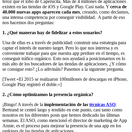
feroz que el lobo de Caperucita. Más de 4 millones de aplicaciones
existen en las tiendas de iOS y Google Play. Casi nada. Y
cerca de
40.000 nuevas apps aparecen cada mes
, creando, como decíamos,
una intensa competencia por conseguir visibilidad.
A partir de eso
nos hacemos dos preguntas:
1. ¿Qué maneras hay de fidelizar a estos usuarios?
Una de ellas es a través de publicidad: construir una estrategia para
captar el interés de nuestro target. Pero lo que nos interesa y es
conveniente trabajar para que nuestra app perdure en el tiempo, es
conseguir tráfico orgánico. Esto nos ayudará a posicionarnos en lo
más alto de los buscadores de las tiendas de aplicaciones. ¿Y cómo
se consigue esto? ¿Lo adivináis? Pasemos a la siguiente pregunta.
[Tweet «El 2015 se realizaron 100millones de descargas en iPhone,
Google Play registró el doble.»]
2. ¿Cómo optimizamos la presencia orgánica?
¡Bingo! A través de la
implementación de las
técnicas ASO
.
Bertrand se centró largo y tendido en este punto, casi tanto como
nosotros en los diferentes posts que hemos dedicado las últimas
semanas. El ASO, como mencionó el director de marketing de App
Annie, es el proceso para mejorar la presencia de una app en los
rankings de las tiendas de aplicaciones.