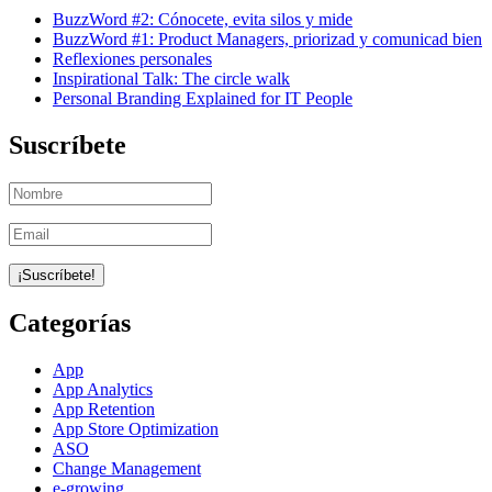
BuzzWord #2: Cónocete, evita silos y mide
BuzzWord #1: Product Managers, priorizad y comunicad bien
Reflexiones personales
Inspirational Talk: The circle walk
Personal Branding Explained for IT People
Suscríbete
Categorías
App
App Analytics
App Retention
App Store Optimization
ASO
Change Management
e-growing