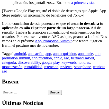
aplicación, los pantallazos… Enamora
a primera vista
.
[Tweet «Google Play registró el doble de descargas que Apple. App
Store registró un incremento de beneficios del 75%.»]
Como conclusión de esta ponencia es que
el usuario descubra tu
aplicación es sólo el primer parte de un largo proceso.
Así de
sencillo. Trabaja la retención aumentando el engagement con los
usuarios. Para esto se inventó el ASO así que, ¡manos a la obra! Nos
vemos en el próximo
App Promotion Summit
que tendrá lugar en
Berlín el próximo mes de noviembre.
Tagged
android
,
aplicación
,
app
,
app acquisition
,
app annie
,
app
promotion summit
,
app retention
,
apple
,
aso
,
bertrand salord
,
categoría
,
discoverability
,
google play
,
keywords
,
londres
,
monetización
,
rentabilidad
,
retencion
,
reviews
,
smarphone
,
tecnicas
aso
Buscar
Buscar:
Últimas Notícias