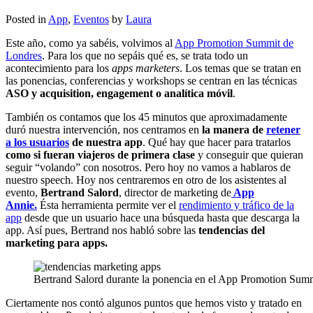
Posted in
App
,
Eventos
by
Laura
Este año, como ya sabéis, volvimos al
App Promotion Summit de
Londres
. Para los que no sepáis qué es, se trata todo un
acontecimiento para los
apps marketers
. Los temas que se tratan en
las ponencias, conferencias y workshops se centran en las técnicas
ASO y acquisition, engagement o analítica móvil
.
También os contamos que los 45 minutos que aproximadamente
duró nuestra intervención, nos centramos en
la manera de
retener
a los usuarios
de nuestra app
. Qué hay que hacer para tratarlos
como si fueran viajeros de primera clase
y conseguir que quieran
seguir “volando” con nosotros. Pero hoy no vamos a hablaros de
nuestro speech. Hoy nos centraremos en otro de los asistentes al
evento,
Bertrand Salord
, director de marketing de
App
Annie.
Ésta herramienta permite ver el
rendimiento y tráfico de la
app
desde que un usuario hace una búsqueda hasta que descarga la
app. Así pues, Bertrand nos habló sobre las
tendencias del
marketing para apps.
Bertrand Salord durante la ponencia en el App Promotion Sum
Ciertamente nos contó algunos puntos que hemos visto y tratado en