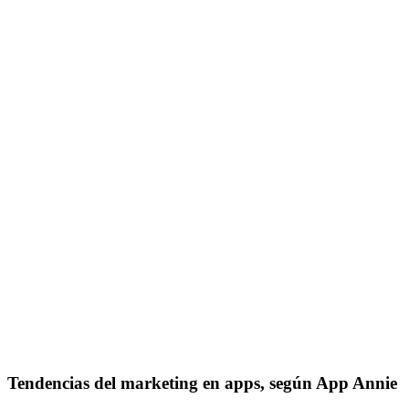
Español
Inglés
Vanessa Estorach
Consultoria
Product Management
Formación
Women in Mobile
About
Blog
Tendencias del marketing en apps, según App Annie