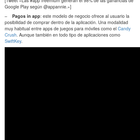
[Tweet «Las #app freemium generan el 98% de las ganancias de
Google Play según @appannie.»]
–
Pagos in app
: este modelo de negocio ofrece al usuario la
posibilidad de comprar dentro de la aplicación. Una modalidad
muy habitual entre apps de juegos para móviles como el
Candy
Crush
. Aunque también en todo tipo de aplicaciones como
SwiftKey
.