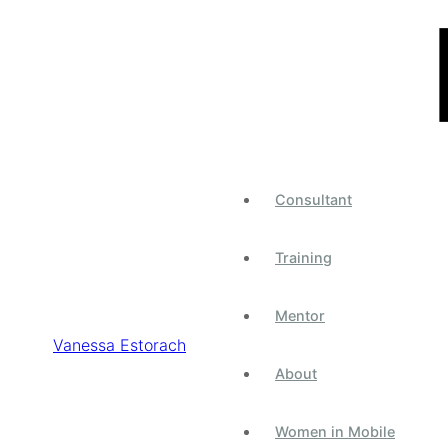
 de paradigma
ace unos meses hay que dar un paso más y pensar en
Mobi
Consultant
z más, los usuarios usan el smartphone para todo.
Training
s empezaban a utilizar muchísimo su smartphone para hacer
Mentor
de los dispositivos móviles se ha llegado a ver que alguno d
s de ellos. Incluso paises subdesarrollados que se saltan el
Vanessa Estorach
About
 hacer todo tipo de consultas”]
Women in Mobile