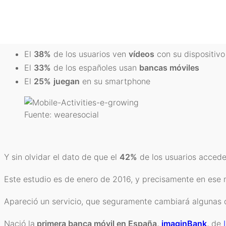
Centrándonos en España podemos ver, según un estudio 
El
51%
de los españoles que tiene un smartphone, u
El
39%
utiliza servicios de
GPS
en su móvil
El
38%
de los usuarios ven
vídeos
con su dispositivo
El
33%
de los españoles usan
bancas móviles
El
25%
juegan
en su smartphone
Fuente: wearesocial
Y sin olvidar el dato de que el
42%
de los usuarios acced
Este estudio es de enero de 2016, y precisamente en ese
Apareció un servicio, que seguramente cambiará algunas d
Nació la
primera banca móvil en España,
imaginBank
,
de