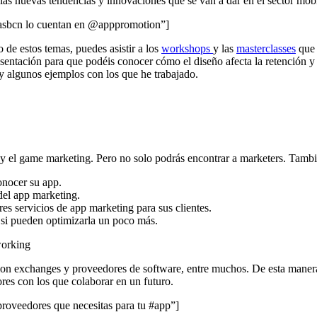
e las nuevas tendencias y innovaciones que se van a dar en el sector mo
sbcn lo cuentan en @apppromotion”]
de estos temas, puedes asistir a los
workshops
y las
masterclasses
que 
resentación para que podéis conocer cómo el diseño afecta la retención
 y algunos ejemplos con los que he trabajado.
 y el game marketing. Pero no solo podrás encontrar a marketers. Tambi
conocer su app.
del app marketing.
es servicios de app marketing para sus clientes.
o si pueden optimizarla un poco más.
on exchanges y proveedores de software, entre muchos. De esta manera,
res con los que colaborar en un futuro.
oveedores que necesitas para tu #app”]