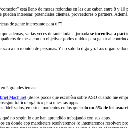
 “comedor” está lleno de mesas redondas en las que caben entre 8 y 10 p
 pueden interesar: potenciales clientes, proveedores o partners. Además
tas de gente interesante para ti!”]
o que además, varias veces durante toda la jornada
se incentiva a parti
mpañeros de mesa con un objetivo: ¡todos unidos para ganar al contrinc
ozco a un montón de personas. Y no solo lo digo yo. Los organizadores
 en 5 grandes temas:
briel Machuret
(de los pocos que escribían sobre ASO cuando me empez
nseguir tráfico orgánico para nuestras apps.
os fidelizados, en estos momentos en los que
solo un 5% de los usuari
 y qué no según lo que han aprendido trabajando con sus apps.
ps en donde app mareketers resolveremos (o intentaremos resolver) pro