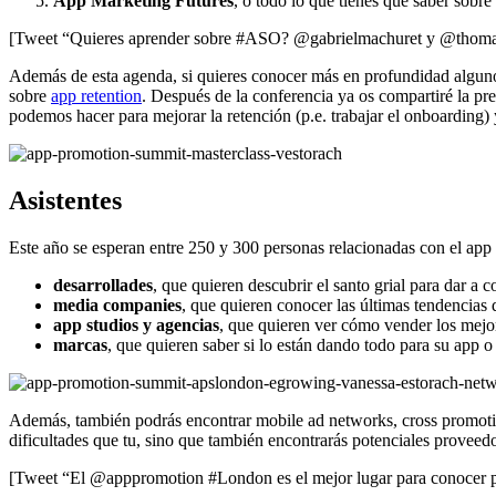
App Marketing Futures
, o todo lo que tienes que saber sobr
[Tweet “Quieres aprender sobre #ASO? @gabrielmachuret y @thoma
Además de esta agenda, si quieres conocer más en profundidad alguno 
sobre
app retention
. Después de la conferencia ya os compartiré la p
podemos hacer para mejorar la retención (p.e. trabajar el onboarding)
Asistentes
Este año se esperan entre 250 y 300 personas relacionadas con el app
desarrollades
, que quieren descubrir el santo grial para dar a 
media companies
, que quieren conocer las últimas tendencias 
app studios y agencias
, que quieren ver cómo vender los mejor
marcas
, que quieren saber si lo están dando todo para su app 
Además, también podrás encontrar mobile ad networks, cross promoti
dificultades que tu, sino que también encontrarás potenciales proveedo
[Tweet “El @apppromotion #London es el mejor lugar para conocer pr