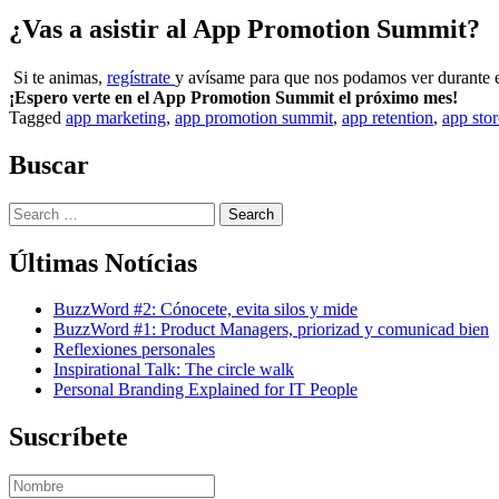
¿Vas a asistir al App Promotion Summit?
Si te animas,
regístrate
y avísame para que nos podamos ver durante el 
¡Espero verte en el App Promotion Summit el próximo mes!
Tagged
app marketing
,
app promotion summit
,
app retention
,
app stor
Buscar
Search
for:
Últimas Notícias
BuzzWord #2: Cónocete, evita silos y mide
BuzzWord #1: Product Managers, priorizad y comunicad bien
Reflexiones personales
Inspirational Talk: The circle walk
Personal Branding Explained for IT People
Suscríbete