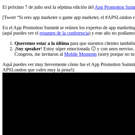
El próximo 7 de julio será la séptima edición del
App Promotion Sum
[Tweet “Si eres app marketer o game app marketer, el #APSLondon es 
En el App Promotion Summit se reúnen los expertos de app marketing
(aquí puedes ver el
resumen de la conferencia
) y este año no podíamo
Queremos estar a la última
para que nuestros clientes también
¡
Soy speaker
! Estoy súper emocionada 🙂 y con unos nervios…
Congress, me invitaron al
Mobile Moments
(sorry porque no tu
Aquí puedes ver muy brevemente cómo fue el App Promotion Summit del 
APSLondon que valen muy la pena!):