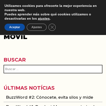
Utilizamos cookies para ofrecerte la mejor experiencia en
nuestra web.
Puedes aprender más sobre qué cookies utilizamos o
desactivarlas en los
ajustes
.
Cerrar el banner de cookies RGPD
PLAN DE MARKETING
Aceptar
Ajustes
MÓVIL
BUSCAR
ÚLTIMAS NOTÍCIAS
BuzzWord #2: Cónocete, evita silos y mide