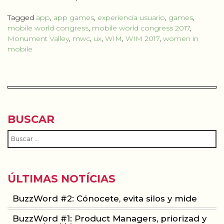
Tagged
app
,
app games
,
experiencia usuario
,
games
,
mobile world congress
,
mobile world congress 2017
,
Monument Valley
,
mwc
,
ux
,
WIM
,
WIM 2017
,
women in
mobile
BUSCAR
ÚLTIMAS NOTÍCIAS
BuzzWord #2: Cónocete, evita silos y mide
BuzzWord #1: Product Managers, priorizad y