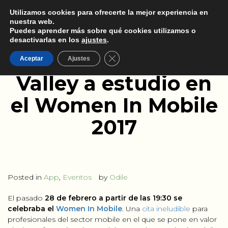
Utilizamos cookies para ofrecerte la mejor experiencia en
nuestra web.
Puedes aprender más sobre qué cookies utilizamos o
desactivarlas en los
ajustes
.
La UX de Monument
Cerrar el banner de cookies RGPD
Aceptar
Ajustes
Valley a estudio en
el Women In Mobile
2017
Posted in
App
,
Eventos
by
Odile
El pasado
28 de febrero a partir de las 19:30 se
celebraba el
Women In Mobile
. Una
cita ineludible
para
profesionales del sector mobile en el que se pone en valor