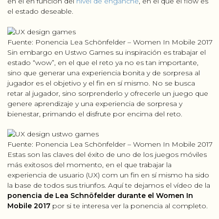
en él en función del
nivel de enganche
, en el que el flow es
el estado deseable.
CONSULTORIA
Fuente: Ponencia Lea Schönfelder – Women In Mobile 2017
PRODUCT MANAGEMENT
Sin embargo en Ustwo Games su inspiración es trabajar el
estado “wow”, en el que el reto ya no es tan importante,
FORMACIÓN
sino que generar una experiencia bonita y de sorpresa al
jugador es el objetivo y el fin en sí mismo. No se busca
WOMEN IN MOBILE
retar al jugador, sino sorprenderlo y ofrecerle un juego que
genere aprendizaje y una experiencia de sorpresa y
bienestar, primando el disfrute por encima del reto.
ABOUT
BLOG
Fuente: Ponencia Lea Schönfelder – Women In Mobile 2017
Estas son las claves del éxito de uno de los juegos móviles
más exitosos del momento, en el que trabajar la
experiencia de usuario (UX) com un fin en sí mismo ha sido
la base de todos sus triunfos. Aquí te dejamos el vídeo de la
ponencia de Lea Schnöfelder durante el Women In
Mobile 2017
por si te interesa ver la ponencia al completo.