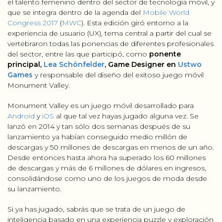
el talento femenino dentro del sector de tecnología móvil, y
que se integra dentro de la agenda del
Mobile World
Congress 2017
(
MWC
). Esta edición giró entorno a la
experiencia de usuario (UX), tema central a partir del cual se
vertebraron todas las ponencias de diferentes profesionales
del sector, entre las que participó, como
ponente
principal,
Lea Schönfelder
, Game Designer en
Ustwo
Games
y responsable del diseño del exitoso juego móvil
Monument Valley.
Monument Valley es un juego móvil desarrollado para
Android
y
iOS
al que tal vez hayas jugado alguna vez. Se
lanzó en 2014 y tan sólo dos semanas después de su
lanzamiento ya habían conseguido medio millón de
descargas y 50 millones de descargas en menos de un año.
Desde entonces hasta ahora ha superado los 60 millones
de descargas y más de 6 millones de dólares en ingresos,
consolidándose como uno de los juegos de moda desde
su lanzamiento.
Si ya has jugado, sabrás que se trata de un juego de
inteligencia basado en una experiencia puzzle y exploración