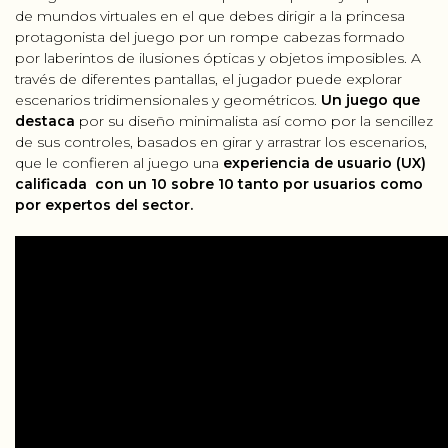
de mundos virtuales en el que debes dirigir a la princesa
protagonista del juego por un rompe cabezas formado
por laberintos de ilusiones ópticas y objetos imposibles. A
través de diferentes pantallas, el jugador puede explorar
escenarios tridimensionales y geométricos.
Un juego que
destaca
por su diseño minimalista así como por la sencillez
de sus controles, basados en girar y arrastrar los escenarios,
que le confieren al juego una
experiencia de usuario (UX)
calificada con un 10 sobre 10 tanto por usuarios como
por expertos del sector.